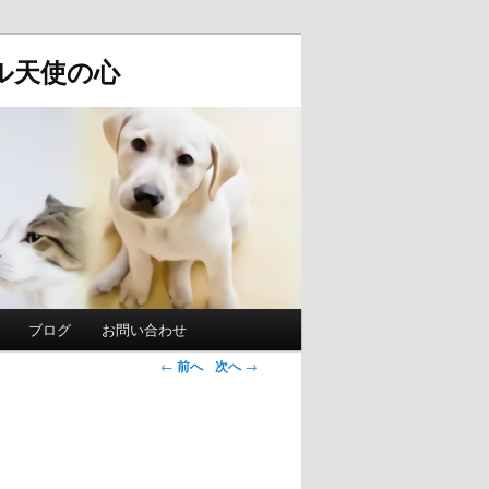
ル天使の心
ブログ
お問い合わせ
投稿ナビゲ
←
前へ
次へ
→
ーション