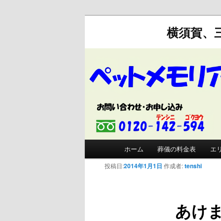
横須賀、
メインメニュー
ホーム
葬儀の料金表
エ
メインコンテンツへ移動
サブコンテンツへ移動
投稿日:
2014年1月1日
作成者:
tenshi
あけ