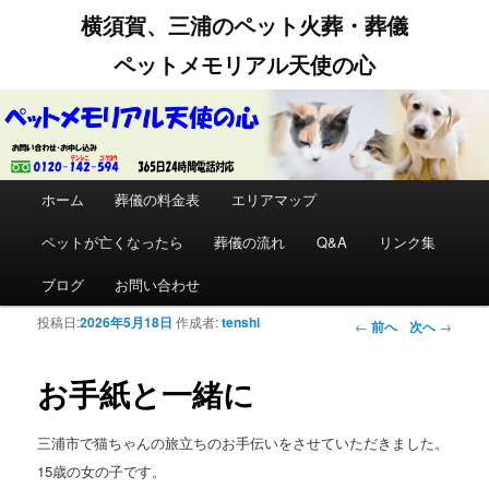
横須賀、三浦のペット火葬・葬儀
ペットメモリアル天使の心
メインメニュー
ホーム
メインコンテンツへ移動
サブコンテンツへ移動
葬儀の料金表
エリアマップ
ペットが亡くなったら
葬儀の流れ
Q&A
リンク集
ブログ
お問い合わせ
投稿日:
2026年5月18日
作成者:
tenshi
投稿ナビゲー
←
前へ
次へ
→
ション
お手紙と一緒に
三浦市で猫ちゃんの旅立ちのお手伝いをさせていただきました。
15歳の女の子です。