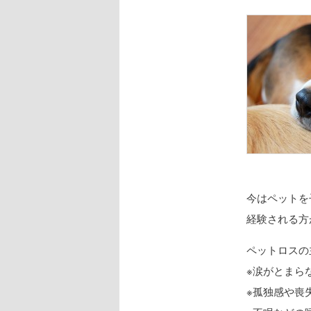
今はペットを
経験される方
ペットロスの
※涙がとまら
※孤独感や喪