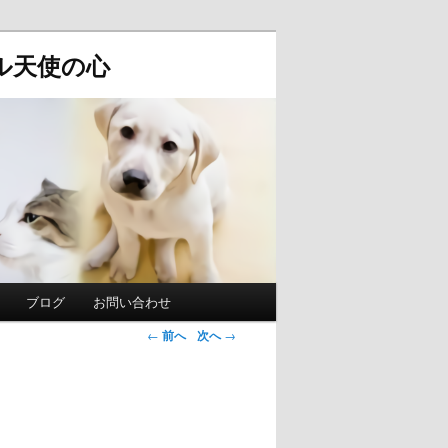
ル天使の心
ブログ
お問い合わせ
投稿ナビゲ
←
前へ
次へ
→
ーション