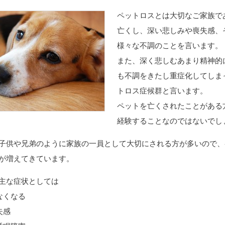
ペットロスとは大切なご家族で
亡くし、深い悲しみや喪失感、
様々な不調のことを言います。
また、深く悲しむあまり精神的
も不調をきたし重症化してしま
トロス症候群と言います。
ペットを亡くされたことがある
経験することなのではないでし
子供や兄弟のように家族の一員として大切にされる方が多いので、
が増えてきています。
主な症状としては
なくなる
失感