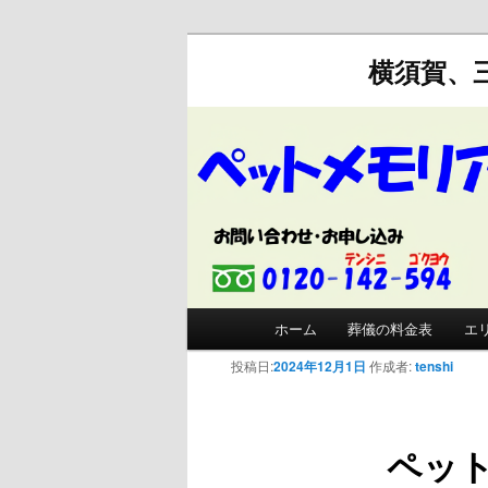
横須賀、
メインメニュー
ホーム
葬儀の料金表
エ
メインコンテンツへ移動
サブコンテンツへ移動
投稿日:
2024年12月1日
作成者:
tenshi
ペッ