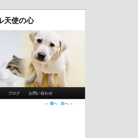
ル天使の心
ブログ
お問い合わせ
投稿ナビゲ
←
前へ
次へ
→
ーション