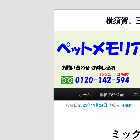
横須賀、
メインメニュー
ホーム
葬儀の料金表
エ
メインコンテンツへ移動
サブコンテンツへ移動
投稿日:
2025年11月24日
作成者:
tenshi
ミッ