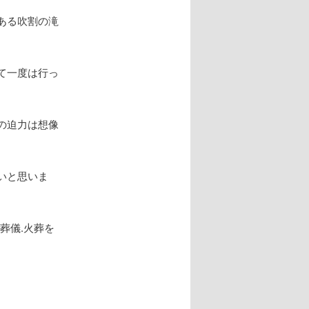
ある吹割の滝
て一度は行っ
。
の迫力は想像
いと思いま
葬儀.火葬を