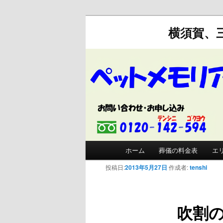
横須賀、
メインメニュー
ホーム
葬儀の料金表
エ
メインコンテンツへ移動
サブコンテンツへ移動
投稿日:
2013年5月27日
作成者:
tenshi
吹割