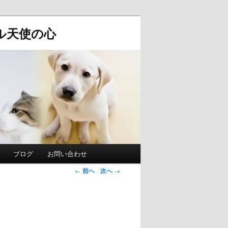
ル天使の心
ブログ
お問い合わせ
投稿ナビゲ
←
前へ
次へ
→
ーション