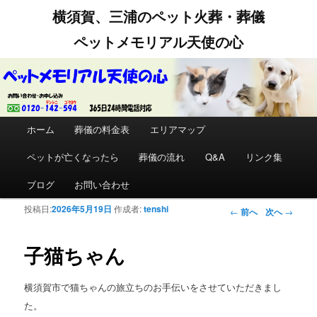
横須賀、三浦のペット火葬・葬儀
ペットメモリアル天使の心
メインメニュー
ホーム
メインコンテンツへ移動
サブコンテンツへ移動
葬儀の料金表
エリアマップ
ペットが亡くなったら
葬儀の流れ
Q&A
リンク集
ブログ
お問い合わせ
投稿日:
2026年5月19日
作成者:
tenshi
投稿ナビゲー
←
前へ
次へ
→
ション
子猫ちゃん
横須賀市で猫ちゃんの旅立ちのお手伝いをさせていただきまし
た。