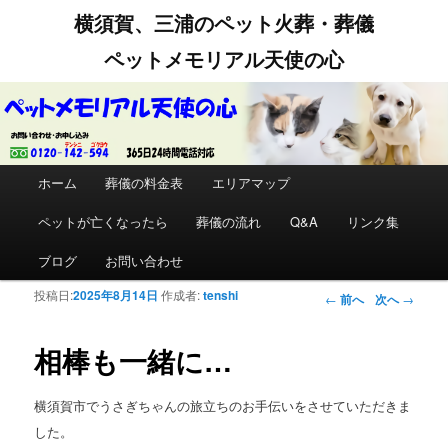
横須賀、三浦のペット火葬・葬儀
ペットメモリアル天使の心
メインメニュー
ホーム
メインコンテンツへ移動
サブコンテンツへ移動
葬儀の料金表
エリアマップ
ペットが亡くなったら
葬儀の流れ
Q&A
リンク集
ブログ
お問い合わせ
投稿日:
2025年8月14日
作成者:
tenshi
投稿ナビゲー
←
前へ
次へ
→
ション
相棒も一緒に…
横須賀市でうさぎちゃんの旅立ちのお手伝いをさせていただきま
した。