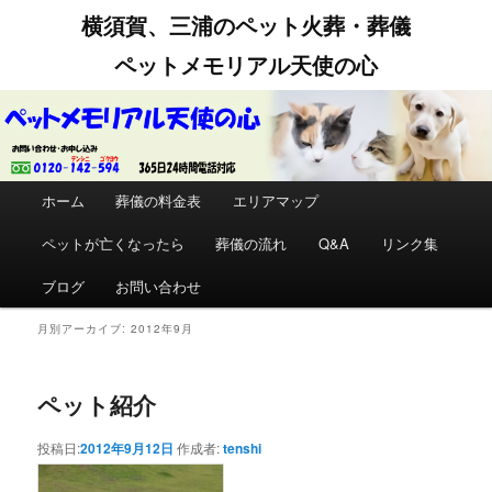
横須賀、三浦のペット火葬・葬儀
ペットメモリアル天使の心
メインメニュー
ホーム
メインコンテンツへ移動
サブコンテンツへ移動
葬儀の料金表
エリアマップ
ペットが亡くなったら
葬儀の流れ
Q&A
リンク集
ブログ
お問い合わせ
月別アーカイブ:
2012年9月
ペット紹介
投稿日:
2012年9月12日
作成者:
tenshi