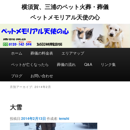
横須賀、三浦のペット火葬・葬儀
ペットメモリアル天使の心
メインメニュー
ホーム
メインコンテンツへ移動
サブコンテンツへ移動
葬儀の料金表
エリアマップ
ペットが亡くなったら
葬儀の流れ
Q&A
リンク集
ブログ
お問い合わせ
月別アーカイブ:
2014年2月
大雪
投稿日:
2014年2月13日
作成者:
tenshi