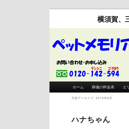
横須賀、
メインメニュー
ホーム
葬儀の料金表
エ
メインコンテンツへ移動
サブコンテンツへ移動
月別アーカイブ:
2013年9月
ハナちゃん