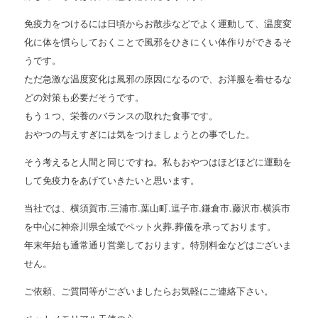
免疫力をつけるには日頃からお散歩などでよく運動して、温度変
化に体を慣らしておくことで風邪をひきにくい体作りができるそ
うです。
ただ急激な温度変化は風邪の原因になるので、お洋服を着せるな
どの対策も必要だそうです。
もう１つ、栄養のバランスの取れた食事です。
おやつの与えすぎには気をつけましょうとの事でした。
そう考えると人間と同じですね。
私もおやつはほどほどに運動を
して免疫力をあげていきたいと思います。
当社では、横須賀市.三浦市.葉山町.逗子市.鎌倉市.藤沢市.横浜市
を中心に神奈川県全域でペット火葬.葬儀を承っております。
年末年始も通常通り営業しております。
特別料金などはございま
せん。
ご依頼、ご質問等がございましたらお気軽にご連絡下さい。