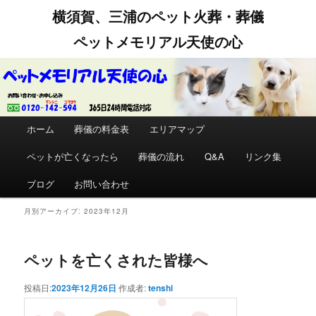
横須賀、三浦のペット火葬・葬儀
ペットメモリアル天使の心
メインメニュー
ホーム
メインコンテンツへ移動
サブコンテンツへ移動
葬儀の料金表
エリアマップ
ペットが亡くなったら
葬儀の流れ
Q&A
リンク集
ブログ
お問い合わせ
月別アーカイブ:
2023年12月
ペットを亡くされた皆様へ
投稿日:
2023年12月26日
作成者:
tenshi