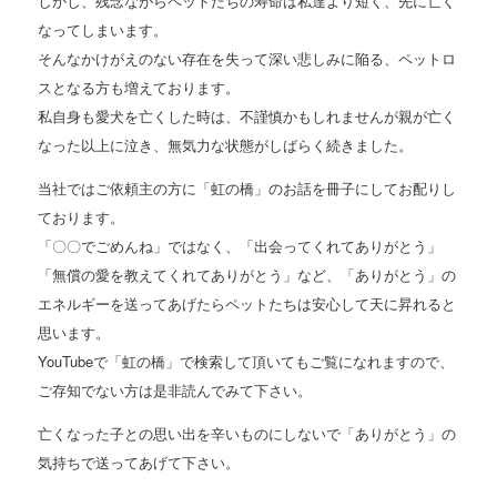
しかし、残念ながらペットたちの寿命は私達より短く、先に亡く
なってしまいます。
そんなかけがえのない存在を失って深い悲しみに陥る、ペットロ
スとなる方も増えております。
私自身も愛犬を亡くした時は、不謹慎かもしれませんが親が亡く
なった以上に泣き、無気力な状態がしばらく続きました。
当社ではご依頼主の方に「虹の橋」のお話を冊子にしてお配りし
ております。
「〇〇でごめんね」ではなく、「出会ってくれてありがとう」
「無償の愛を教えてくれてありがとう」など、「ありがとう」の
エネルギーを送ってあげたらペットたちは安心して天に昇れると
思います。
YouTubeで「虹の橋」で検索して頂いてもご覧になれますので、
ご存知でない方は是非読んでみて下さい。
亡くなった子との思い出を辛いものにしないで「ありがとう」の
気持ちで送ってあげて下さい。