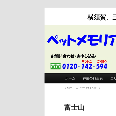
横須賀、
メインメニュー
ホーム
葬儀の料金表
エ
メインコンテンツへ移動
サブコンテンツへ移動
月別アーカイブ:
2025年1月
富士山