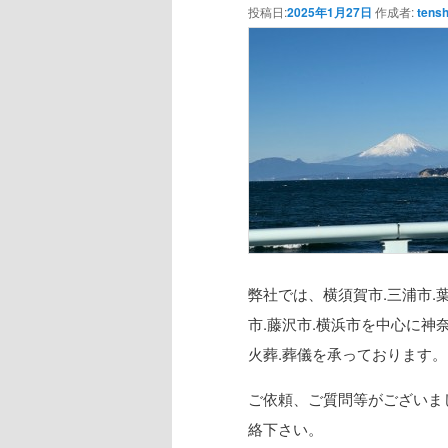
投稿日:
2025年1月27日
作成者:
tensh
弊社では、横須賀市.三浦市.葉
市.藤沢市.横浜市を中心に神
火葬.葬儀を承っております。
ご依頼、ご質問等がございま
絡下さい。