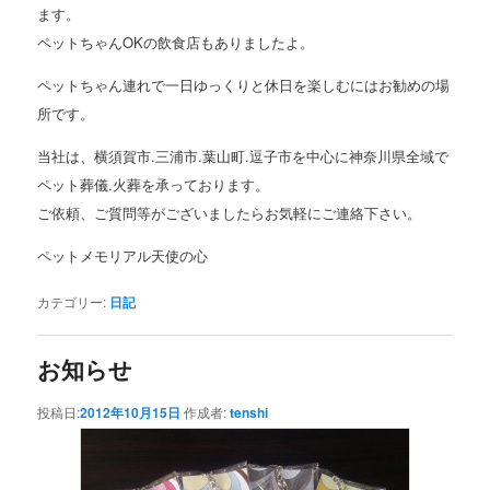
ます。
ペットちゃんOKの飲食店もありましたよ。
ペットちゃん連れで一日ゆっくりと休日を楽しむにはお勧めの場
所です。
当社は、横須賀市.三浦市.葉山町.逗子市を中心に神奈川県全域で
ペット葬儀.火葬を承っております。
ご依頼、ご質問等がございましたらお気軽にご連絡下さい。
ペットメモリアル天使の心
カテゴリー:
日記
お知らせ
投稿日:
2012年10月15日
作成者:
tenshi