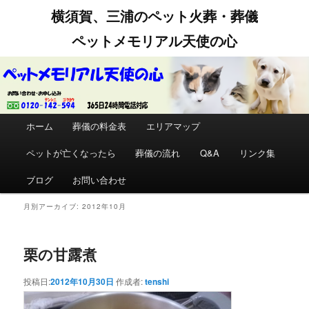
横須賀、三浦のペット火葬・葬儀
ペットメモリアル天使の心
メインメニュー
ホーム
メインコンテンツへ移動
サブコンテンツへ移動
葬儀の料金表
エリアマップ
ペットが亡くなったら
葬儀の流れ
Q&A
リンク集
ブログ
お問い合わせ
月別アーカイブ:
2012年10月
栗の甘露煮
投稿日:
2012年10月30日
作成者:
tenshi