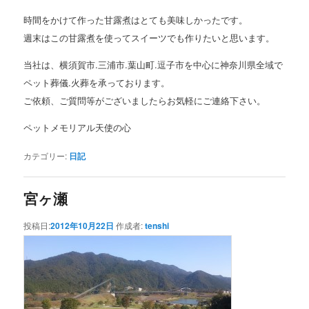
時間をかけて作った甘露煮はとても美味しかったです。
週末はこの甘露煮を使ってスイーツでも作りたいと思います。
当社は、横須賀市.三浦市.葉山町.逗子市を中心に神奈川県全域で
ペット葬儀.火葬を承っております。
ご依頼、ご質問等がございましたらお気軽にご連絡下さい。
ペットメモリアル天使の心
カテゴリー:
日記
宮ヶ瀬
投稿日:
2012年10月22日
作成者:
tenshi