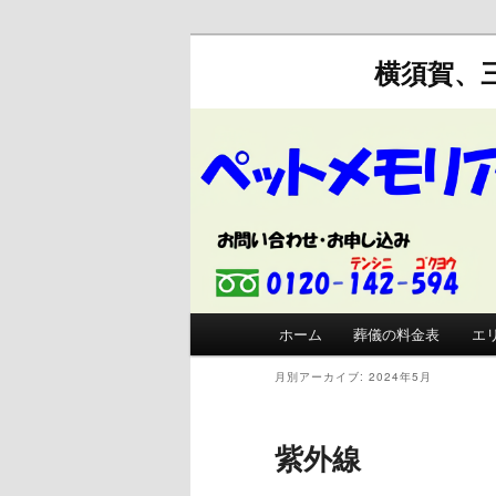
横須賀、
メインメニュー
ホーム
葬儀の料金表
エ
メインコンテンツへ移動
サブコンテンツへ移動
月別アーカイブ:
2024年5月
紫外線