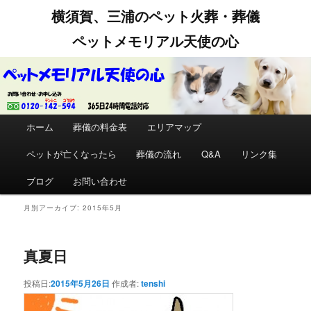
横須賀、三浦のペット火葬・葬儀
ペットメモリアル天使の心
メインメニュー
ホーム
メインコンテンツへ移動
サブコンテンツへ移動
葬儀の料金表
エリアマップ
ペットが亡くなったら
葬儀の流れ
Q&A
リンク集
ブログ
お問い合わせ
月別アーカイブ:
2015年5月
真夏日
投稿日:
2015年5月26日
作成者:
tenshi