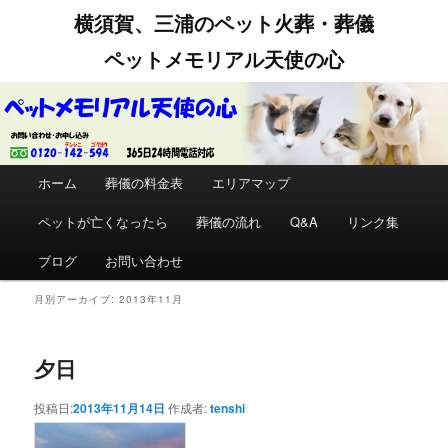
横須賀、三浦のペット火葬・葬儀
ペットメモリアル天使の心
メインメニュー
ホーム
メインコンテンツへ移動
サブコンテンツへ移動
葬儀の料金表
エリアマップ
ペットが亡くなったら
葬儀の流れ
Q&A
リンク集
ブログ
お問い合わせ
月別アーカイブ:
2013年11月
夕日
投稿日:
2013年11月14日
作成者:
tenshi