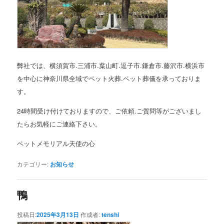
弊社では、横須賀市.三浦市.葉山町.逗子市.鎌倉市.藤沢市.横浜市
を中心に神奈川県全域でペット火葬.ペット葬儀を承っておりま
す。
24時間受け付けておりますので、ご依頼.ご質問等がございまし
たらお気軽にご連絡下さい。
ペットメモリアル天使の心
カテゴリー:
お知らせ
鴨
投稿日:
2025年3月13日
作成者:
tenshi