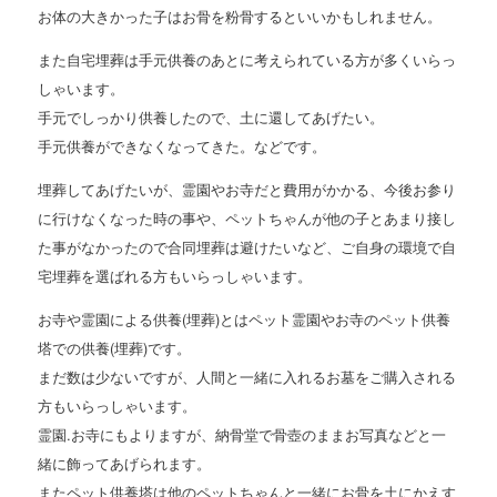
お体の大きかった子はお骨を粉骨するといいかもしれません。
また自宅埋葬は手元供養のあとに考えられている方が多くいらっ
しゃいます。
手元でしっかり供養したので、土に還してあげたい。
手元供養ができなくなってきた。などです。
埋葬してあげたいが、霊園やお寺だと費用がかかる、今後お参り
に行けなくなった時の事や、ペットちゃんが他の子とあまり接し
た事がなかったので合同埋葬は避けたいなど、ご自身の環境で自
宅埋葬を選ばれる方もいらっしゃいます。
お寺や霊園による供養(埋葬)とはペット霊園やお寺のペット供養
塔での供養(埋葬)です。
まだ数は少ないですが、人間と一緒に入れるお墓をご購入される
方もいらっしゃいます。
霊園.お寺にもよりますが、納骨堂で骨壺のままお写真などと一
緒に飾ってあげられます。
またペット供養塔は他のペットちゃんと一緒にお骨を土にかえす