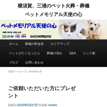
横須賀、三浦のペット火葬・葬儀
ペットメモリアル天使の心
メインメニュー
ホーム
メインコンテンツへ移動
サブコンテンツへ移動
葬儀の料金表
エリアマップ
ペットが亡くなったら
葬儀の流れ
Q&A
リンク集
ブログ
お問い合わせ
月別アーカイブ:
2025年3月
ご依頼いただいた方にプレゼ
ント
投稿日:
2025年3月27日
作成者:
tenshi