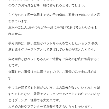
その子のお写真などを一緒に飾られると良いでしょう。
亡くなられて四十九日までその子の魂はご家族のそばにいると言
われています。
お水やごはん.おやつなどを一緒に手向けてあげるといいかもし
れません。
手元供養は、飼い主様がペットちゃんを亡くしたショック.喪失
感を癒すグリーフケアとして選ばれているのがほとんどです。
自宅埋葬とはペットちゃんのご遺骨をご自宅のお庭に埋葬するこ
とです。
火葬したご遺骨は土に還りますので、ご遺骨のみを土に埋めま
す。
中には戸建てでもお庭がない方、土の部分がない、いずれ引っ越
すかもしれない、賃貸でマンションやアパートにお住まいの方な
どはプランター埋葬でも大丈夫です。
大きめの鉢やプランターで埋葬する方もいらっしゃいます。