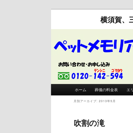
横須賀、
メインメニュー
ホーム
葬儀の料金表
エ
メインコンテンツへ移動
サブコンテンツへ移動
月別アーカイブ:
2013年5月
吹割の滝