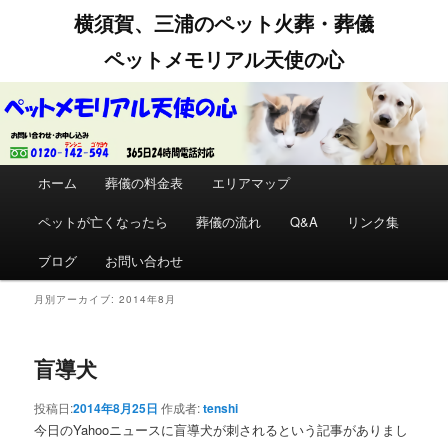
横須賀、三浦のペット火葬・葬儀
ペットメモリアル天使の心
メインメニュー
ホーム
メインコンテンツへ移動
サブコンテンツへ移動
葬儀の料金表
エリアマップ
ペットが亡くなったら
葬儀の流れ
Q&A
リンク集
ブログ
お問い合わせ
月別アーカイブ:
2014年8月
盲導犬
投稿日:
2014年8月25日
作成者:
tenshi
今日のYahooニュースに盲導犬が刺されるという記事がありまし