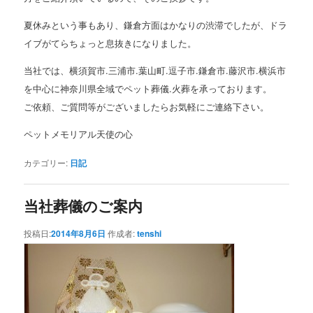
夏休みという事もあり、鎌倉方面はかなりの渋滞でしたが、ドラ
イブがてらちょっと息抜きになりました。
当社では、横須賀市.三浦市.葉山町.逗子市.鎌倉市.藤沢市.横浜市
を中心に神奈川県全域でペット葬儀.火葬を承っております。
ご依頼、ご質問等がございましたらお気軽にご連絡下さい。
ペットメモリアル天使の心
カテゴリー:
日記
当社葬儀のご案内
投稿日:
2014年8月6日
作成者:
tenshi