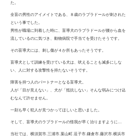
た。
全盲の男性のアイメイトである、８歳のラブラドールが刺された
という事でした。
男性が職場に到着した時に、盲導犬のラブラドールが腰から血を
流しているのに気づき、動物病院で手当てを受けたそうです。
その盲導犬には、刺し傷が４か所もあったそうです。
盲導犬として訓練を受けている犬は、吠えることも滅多にしな
い、人に対する攻撃性を持たないそうです。
障害を持つ人のパートナーとなる盲導犬。
人が「目が見えない」、犬が「抵抗しない」そんな弱みにつけ込
むなんて許せません。
一刻も早く犯人が見つかってほしいと思いました。
そして、盲導犬のラブラドールの怪我が早く治りますように…
当社では、横須賀市.三浦市.葉山町.逗子市.鎌倉市.藤沢市.横浜市