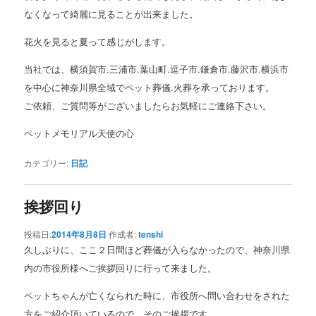
なくなって綺麗に見ることが出来ました。
花火を見ると夏って感じがします。
当社では、横須賀市.三浦市.葉山町.逗子市.鎌倉市.藤沢市.横浜市
を中心に神奈川県全域でペット葬儀.火葬を承っております。
ご依頼、ご質問等がございましたらお気軽にご連絡下さい。
ペットメモリアル天使の心
カテゴリー:
日記
挨拶回り
投稿日:
2014年8月8日
作成者:
tenshi
久しぶりに、ここ２日間ほど葬儀が入らなかったので、神奈川県
内の市役所様へご挨拶回りに行って来ました。
ペットちゃんが亡くなられた時に、市役所へ問い合わせをされた
方をご紹介頂いているので、そのご挨拶です。