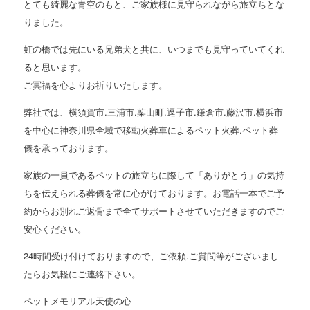
とても綺麗な青空のもと、ご家族様に見守られながら旅立ちとな
りました。
虹の橋では先にいる兄弟犬と共に、いつまでも見守っていてくれ
ると思います。
ご冥福を心よりお祈りいたします。
弊社では、横須賀市.三浦市.葉山町.逗子市.鎌倉市.藤沢市.横浜市
を中心に神奈川県全域で移動火葬車によるペット火葬.ペット葬
儀を承っております。
家族の一員であるペットの旅立ちに際して「ありがとう」の気持
ちを伝えられる葬儀を常に心がけております。お電話一本でご予
約からお別れご返骨まで全てサポートさせていただきますのでご
安心ください。
24時間受け付けておりますので、ご依頼.ご質問等がございまし
たらお気軽にご連絡下さい。
ペットメモリアル天使の心