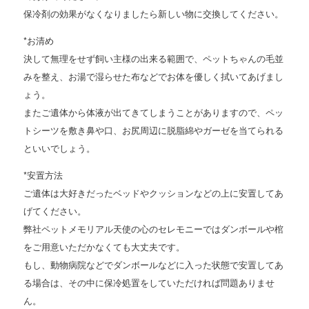
保冷剤の効果がなくなりましたら新しい物に交換してください。
*お清め
決して無理をせず飼い主様の出来る範囲で、ペットちゃんの毛並
みを整え、お湯で湿らせた布などでお体を優しく拭いてあげまし
ょう。
またご遺体から体液が出てきてしまうことがありますので、ペッ
トシーツを敷き鼻や口、お尻周辺に脱脂綿やガーゼを当てられる
といいでしょう。
*安置方法
ご遺体は大好きだったベッドやクッションなどの上に安置してあ
げてください。
弊社ペットメモリアル天使の心のセレモニーではダンボールや棺
をご用意いただかなくても大丈夫です。
もし、動物病院などでダンボールなどに入った状態で安置してあ
る場合は、その中に保冷処置をしていただければ問題ありませ
ん。