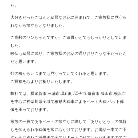
た。
大好きだったごはんと綺麗なお花に囲まれて、ご家族様に見守ら
れながら旅立ちとなりました。
ご高齢のワンちゃんですが、ご遺骨がとてもしっかりとしていま
した。
喉仏も綺麗に残り、ご家族様のお話の通りおりこうな子だったん
だと思います。
虹の橋からいつまでも見守っていてくれると思います。
ご冥福を心よりお祈りいたします。
弊社では、横須賀市.三浦市.葉山町.逗子市.鎌倉市.藤沢市.横浜市
を中心に神奈川県全域で移動火葬車によるペット火葬.ペット葬
儀を承っております。
家族の一員であるペットの旅立ちに際して「ありがとう」の気持
ちを伝えられる葬儀を常に心がけております。お電話一本でご予
約からお別れご返骨まで全てサポートさせていただきますのでご