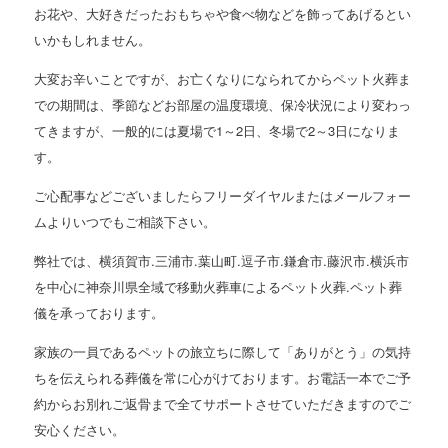
お花や、大好きだったおもちゃや食べ物などを飾ってあげるとい
いかもしれません。
大変お辛いことですが、お亡くなりになられてからペット火葬ま
での期間は、季節などお部屋の温度環境、保冷状況により変わっ
てきますが、一般的には夏場で1～2日、冬場で2～3日になりま
す。
ご心配事などございましたらフリーダイヤルまたはメールフォー
ムよりいつでもご相談下さい。
弊社では、横須賀市.三浦市.葉山町.逗子市.鎌倉市.藤沢市.横浜市
を中心に神奈川県全域で移動火葬車によるペット火葬.ペット葬
儀を承っております。
家族の一員であるペットの旅立ちに際して「ありがとう」の気持
ちを伝えられる葬儀を常に心がけております。お電話一本でご予
約からお別れご返骨まで全てサポートさせていただきますのでご
安心ください。