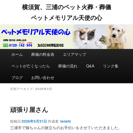
横須賀、三浦のペット火葬・葬儀
ペットメモリアル天使の心
メインメニュー
ホーム
メインコンテンツへ移動
サブコンテンツへ移動
葬儀の料金表
エリアマップ
ペットが亡くなったら
葬儀の流れ
Q&A
リンク集
ブログ
お問い合わせ
月別アーカイブ:
2026年3月
頑張り屋さん
投稿日:
2026年3月31日
作成者:
tenshi
三浦市で猫ちゃんの旅立ちのお手伝いをさせていただきました。