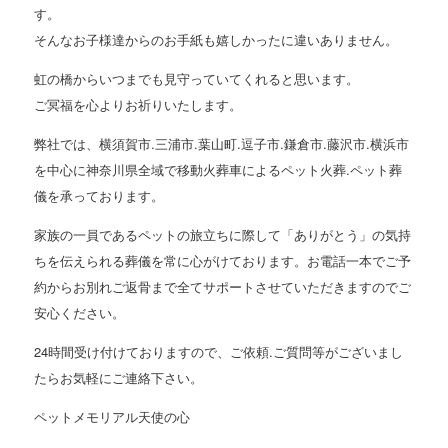
す。
そんなお子様達からのお手紙も嬉しかったに違いありません。
虹の橋からいつまでも見守っていてくれると思います。
ご冥福を心よりお祈りいたします。
弊社では、横須賀市.三浦市.葉山町.逗子市.鎌倉市.藤沢市.横浜市
を中心に神奈川県全域で移動火葬車によるペット火葬.ペット葬
儀を承っております。
家族の一員であるペットの旅立ちに際して「ありがとう」の気持
ちを伝えられる葬儀を常に心がけております。お電話一本でご予
約からお別れご返骨まで全てサポートさせていただきますのでご
安心ください。
24時間受け付けておりますので、ご依頼.ご質問等がございまし
たらお気軽にご連絡下さい。
ペットメモリアル天使の心