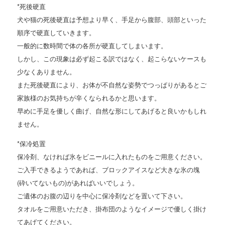
*死後硬直
犬や猫の死後硬直は予想より早く、手足から腹部、頭部といった
順序で硬直していきます。
一般的に数時間で体の各所が硬直してしまいます。
しかし、この現象は必ず起こる訳ではなく、起こらないケースも
少なくありません。
また死後硬直により、お体が不自然な姿勢でつっぱりがあるとご
家族様のお気持ちが辛くなられるかと思います。
早めに手足を優しく曲げ、自然な形にしてあげると良いかもしれ
ません。
*保冷処置
保冷剤、なければ氷をビニールに入れたものをご用意ください。
ご入手できるようであれば、ブロックアイスなど大きな氷の塊
(砕いてないもの)があればいいでしょう。
ご遺体のお腹の辺りを中心に保冷剤などを置いて下さい。
タオルをご用意いただき、掛布団のようなイメージで優しく掛け
てあげてください。