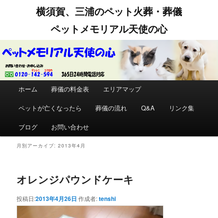
横須賀、三浦のペット火葬・葬儀
ペットメモリアル天使の心
メインメニュー
ホーム
メインコンテンツへ移動
サブコンテンツへ移動
葬儀の料金表
エリアマップ
ペットが亡くなったら
葬儀の流れ
Q&A
リンク集
ブログ
お問い合わせ
月別アーカイブ:
2013年4月
オレンジパウンドケーキ
投稿日:
2013年4月26日
作成者:
tenshi