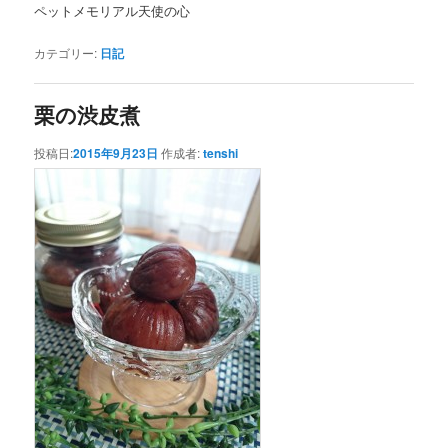
ペットメモリアル天使の心
カテゴリー:
日記
栗の渋皮煮
投稿日:
2015年9月23日
作成者:
tenshi