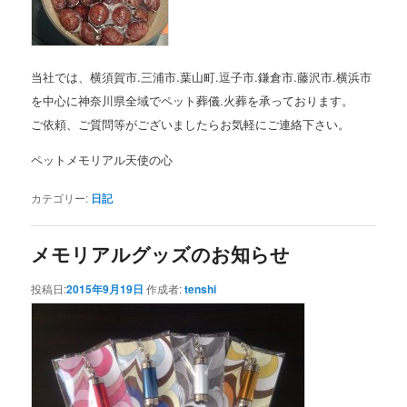
当社では、横須賀市.三浦市.葉山町.逗子市.鎌倉市.藤沢市.横浜市
を中心に神奈川県全域でペット葬儀.火葬を承っております。
ご依頼、ご質問等がございましたらお気軽にご連絡下さい。
ペットメモリアル天使の心
カテゴリー:
日記
メモリアルグッズのお知らせ
投稿日:
2015年9月19日
作成者:
tenshi