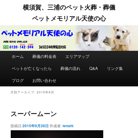
横須賀、三浦のペット火葬・葬儀
ペットメモリアル天使の心
メインメニュー
ホーム
メインコンテンツへ移動
サブコンテンツへ移動
葬儀の料金表
エリアマップ
ペットが亡くなったら
葬儀の流れ
Q&A
リンク集
ブログ
お問い合わせ
月別アーカイブ:
2015年9月
スーパームーン
投稿日:
2015年9月28日
作成者:
tenshi